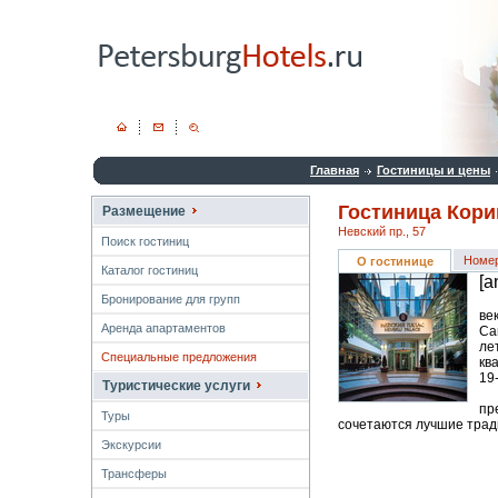
Главная
Гостиницы и цены
Гостиница Кори
Размещение
Невский пр., 57
Поиск гостиниц
Номе
О гостинице
Каталог гостиниц
[a
Бронирование для групп
ве
Аренда апартаментов
Са
ле
Специальные предложения
кв
19
Туристические услуги
пр
Туры
сочетаются лучшие трад
Экскурсии
Трансферы