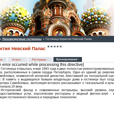
Пятизвездочные гостиницы
Гостиница Коринтия Невский Палас
нтия Невский Палас
Бронирование
ра
Услуги
Рестораны
n error occurred while processing this directive]
Гостиница открылась в мае 1993 года в двух полностью реконструированных
ка, расположенных в самом сердце Петербурга. Одно из зданий до револ
мойловых, знаменитой актерской династии, блиставшей на театральной сце
т. В память о выдающихся бывших владельцах дома в гостинице был соз
артира Самойловых, экспозиция которого рассказывает о театральной и кул
-начала 20 века.
Исторический фасад и современные интерьеры, высокий уровень се
едоставляемых услуг, классические рестораны и модный фитнес-клуб - 
иции гостиничного бизнеса и передовые технологии.