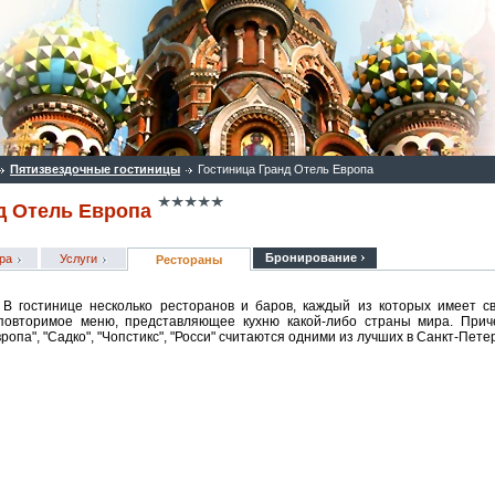
Пятизвездочные гостиницы
Гостиница Гранд Отель Европа
д Отель Европа
Бронирование
ра
Услуги
Рестораны
В гостинице несколько ресторанов и баров, каждый из которых имеет с
повторимое меню, представляющее кухню какой-либо страны мира. Приче
вропа", "Садко", "Чопстикс", "Росси" считаются одними из лучших в Санкт-Пете