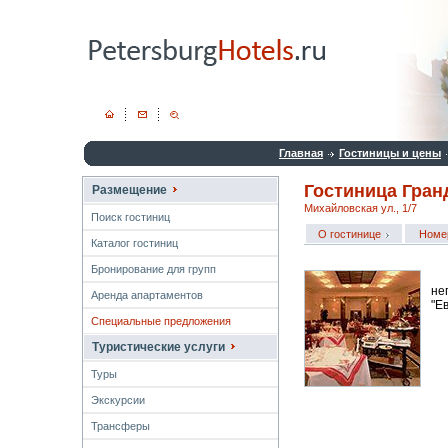
Главная
Гостиницы и цены
Гостиница Гран
Размещение
Михайловская ул., 1/7
Поиск гостиниц
О гостинице
Номе
Каталог гостиниц
Бронирование для групп
не
Аренда апартаментов
"Е
Специальные предложения
Туристические услуги
Туры
Экскурсии
Трансферы