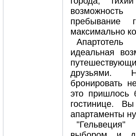
города, тихи
возможность
пребывание г
максимально к
Апартотель
идеальная воз
путешествую
друзьями. Н
бронировать не
это пришлось 
гостинице. Вы
апартаменты ну
"Гельвеция"
выбором и д