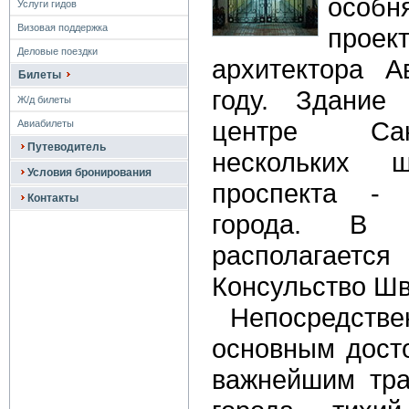
особн
Услуги гидов
Визовая поддержка
прое
Деловые поездки
архитектора А
Билеты
году. Здание
Ж/д билеты
центре Сан
Авиабилеты
Путеводитель
нескольких 
Условия бронирования
проспекта - 
Контакты
города. В
располагает
Консульство Ш
Непосредст
основным дост
важнейшим тра