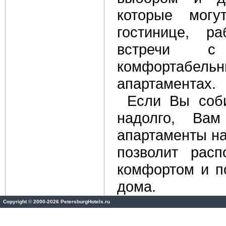
которые могу
гостинице, р
встречи с
комфортабель
апартаментах.
Если Вы соби
надолго, Вам
апартаменты на
позволит рас
комфортом и по
дома.
Copyright
©
2000-2026 PetersburgHotels.ru