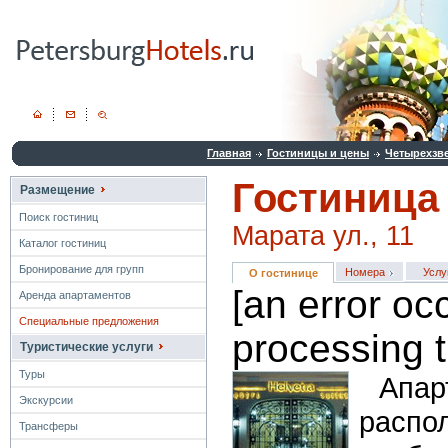
Главная
Гостиницы и цены
Четырехзв
Гостиница
Размещение
Поиск гостиниц
Марата ул., 11
Каталог гостиниц
Бронирование для групп
Номера
Услу
О гостинице
[an error oc
Аренда апартаментов
Специальные предложения
processing t
Туристические услуги
Туры
Апар
Экскурсии
распо
Трансферы