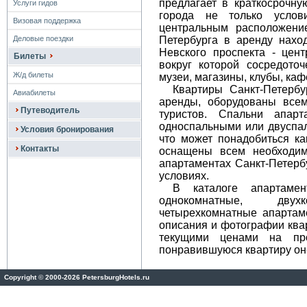
предлагает в краткосрочну
Услуги гидов
города не только услов
Визовая поддержка
центральным расположение
Петербурга в аренду нахо
Деловые поездки
Невского проспекта - цент
Билеты
вокруг которой сосредото
Ж/д билеты
музеи, магазины, клубы, каф
Квартиры Санкт-Петербу
Авиабилеты
аренды, оборудованы все
Путеводитель
туристов. Спальни апарт
односпальными или двуспал
Условия бронирования
что может понадобиться ка
Контакты
оснащены всем необходи
апартаментах Санкт-Петерб
условиях.
В каталоге апартамен
однокомнатные, дву
четырехкомнатные апартам
описания и фотографии квар
текущими ценами на про
понравившуюся квартиру он
Copyright
©
2000-2026 PetersburgHotels.ru