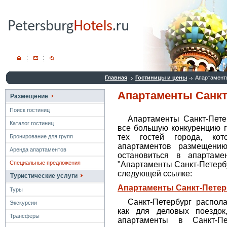
Главная
Гостиницы и цены
Апартамент
Апартаменты Санкт
Размещение
Поиск гостиниц
Апартаменты Санкт-Пете
Каталог гостиниц
все большую конкуренцию г
тех гостей города, ко
Бронирование для групп
апартаментов размещению
Аренда апартаментов
остановиться в апартаме
Специальные предложения
"Апартаменты Санкт-Петербу
следующей ссылке:
Туристические услуги
Апартаменты Санкт-Петер
Туры
Санкт-Петербург распол
Экскурсии
как для деловых поездок,
Трансферы
апартаменты в Санкт-Пе