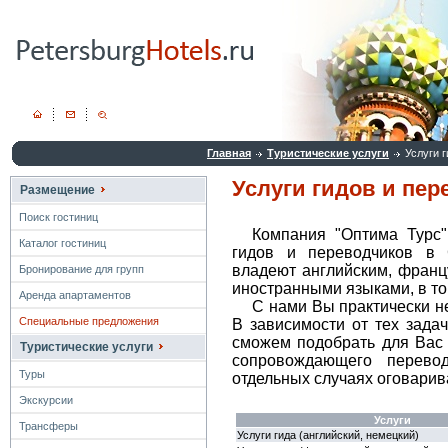
Главная
Туристические услуги
Услуги 
Услуги гидов и пе
Размещение
Поиск гостиниц
Компания "Оптима Турс"
Каталог гостиниц
гидов и переводчиков в 
владеют английским, франц
Бронирование для групп
иностранными языками, в то
Аренда апартаментов
С нами Вы практически н
Специальные предложения
В зависимости от тех зада
сможем подобрать для Вас 
Туристические услуги
сопровождающего перево
Туры
отдельных случаях оговарив
Экскурсии
Услуги
Трансферы
Услуги гида (английский, немецкий)