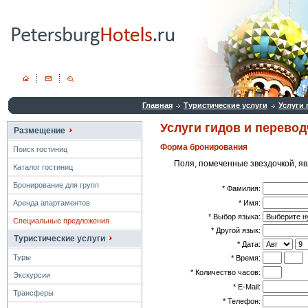
Главная
Туристические услуги
Услуги
Услуги гидов и перево
Размещение
Форма бронирования
Поиск гостиниц
Поля, помеченные звездочкой, я
Каталог гостиниц
Бронирование для групп
* Фамилия:
* Имя:
Аренда апартаментов
* Выбор языка:
Специальные предложения
* Другой язык:
Туристические услуги
* Дата:
Туры
* Время:
* Количество часов:
Экскурсии
* E-Mail:
Трансферы
* Телефон: