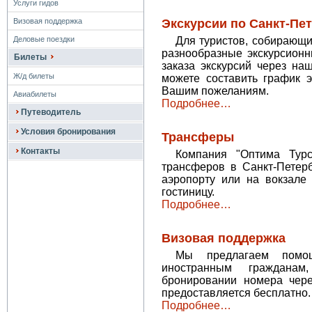
Услуги гидов
Визовая поддержка
Экскурсии по Санкт-Пе
Деловые поездки
Для туристов, собирающи
разнообразные экскурсион
Билеты
заказа экскурсий через на
Ж/д билеты
можете составить график 
Вашим пожеланиям.
Авиабилеты
Подробнее…
Путеводитель
Условия бронирования
Трансферы
Контакты
Компания "Оптима Турс
трансферов в Санкт-Петер
аэропорту или на вокзале
гостиницу.
Подробнее…
Визовая поддержка
Мы предлагаем помо
иностранным граждана
бронировании номера чер
предоставляется бесплатно.
Подробнее…