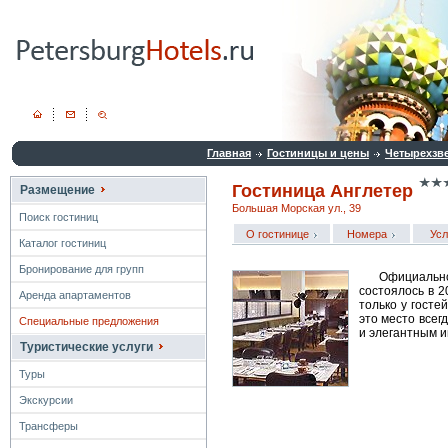
Главная
Гостиницы и цены
Четырехзв
Гостиница Англетер
Размещение
Большая Морская ул., 39
Поиск гостиниц
О гостинице
Номера
Усл
Каталог гостиниц
Бронирование для групп
Официальн
состоялось в 2
Аренда апартаментов
только у госте
это место всег
Специальные предложения
и элегантным 
Туристические услуги
Туры
Экскурсии
Трансферы