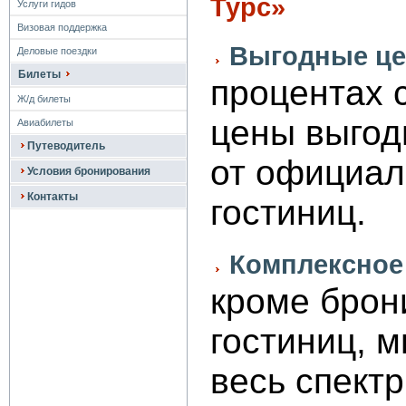
Турс»
Услуги гидов
Визовая поддержка
Выгодные це
Деловые поездки
Билеты
процентах 
Ж/д билеты
цены выгод
Авиабилеты
Путеводитель
от официал
Условия бронирования
Контакты
гостиниц.
Комплексное
кроме брон
гостиниц, 
весь спектр