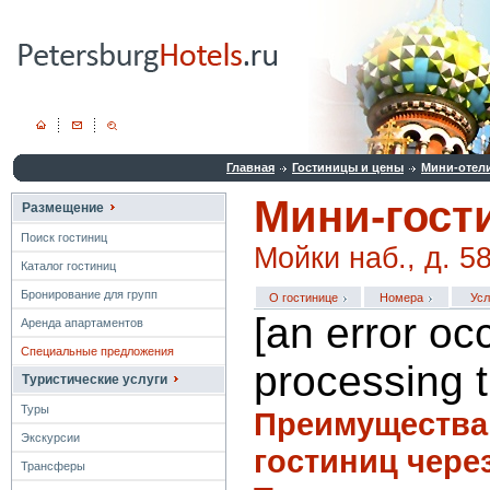
Главная
Гостиницы и цены
Мини-отел
Мини-гост
Размещение
Поиск гостиниц
Мойки наб., д. 58
Каталог гостиниц
Бронирование для групп
О гостинице
Номера
Усл
[an error oc
Аренда апартаментов
Специальные предложения
processing t
Туристические услуги
Туры
Преимущества
Экскурсии
гостиниц чере
Трансферы