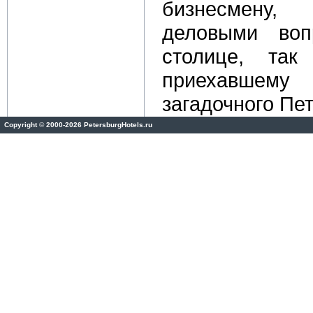
бизнесмену
деловыми воп
столице, так
приехавшем
загадочного Пет
Copyright
©
2000-2026 PetersburgHotels.ru