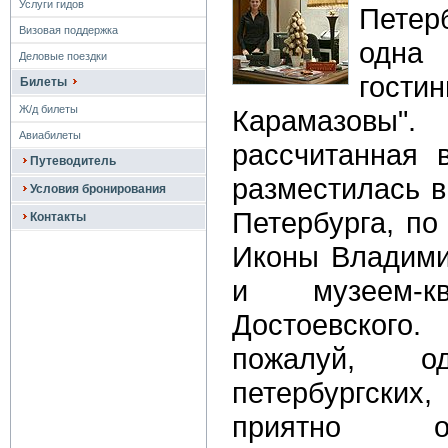
Услуги гидов
Петер
Визовая поддержка
одна
Деловые поездки
гост
Билеты
Ж/д билеты
Карамазов
Авиабилеты
рассчитанная 
Путеводитель
разместилась в
Условия бронирования
Петербурга, по
Контакты
Иконы Владими
и музеем-
Достоевског
пожалуй, 
петербургских
приятно о