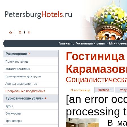
Главная
Гостиницы и цены
Мини-отел
Гостиница
Размещение
Поиск гостиниц
Карамазо
Каталог гостиниц
Бронирование для групп
Социалистическая
Аренда апартаментов
Номера
Услу
О гостинице
Специальные предложения
[an error oc
Туристические услуги
Туры
processing t
Экскурсии
В ма
Трансферы