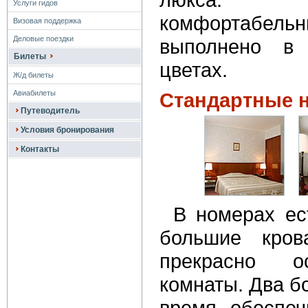
Услуги гидов
комфортаб
Визовая поддержка
Деловые поездки
выполнено в 
Билеты
цветах.
Ж/д билеты
Авиабилеты
Стандартные 
Путеводитель
Условия бронирования
Контакты
В номерах ес
большие кров
прекрасно о
комнаты. Два б
время обеспе