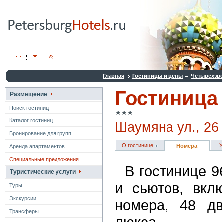
Главная
Гостиницы и цены
Четырехзв
Гостиница
Размещение
Поиск гостиниц
Каталог гостиниц
Шаумяна ул., 26
Бронирование для групп
О гостинице
У
Номера
Аренда апартаментов
Специальные предложения
В гостинице 
Туристические услуги
и сьютов, вкл
Туры
Экскурсии
номера, 48 д
Трансферы
люкса. 