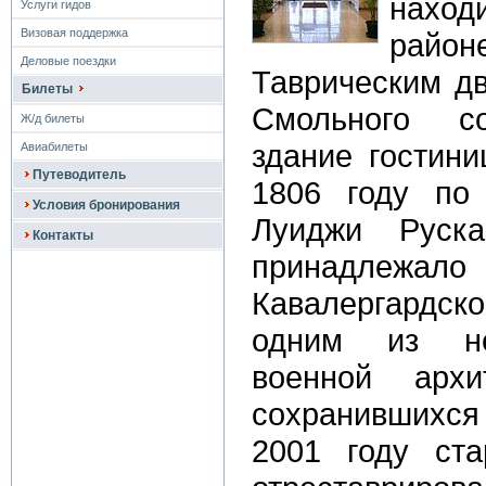
наход
Услуги гидов
Визовая поддержка
район
Деловые поездки
Таврическим дв
Билеты
Смольного со
Ж/д билеты
здание гостин
Авиабилеты
Путеводитель
1806 году по 
Условия бронирования
Луиджи Руск
Контакты
принадлежал
Кавалергардск
одним из не
военной архи
сохранившихс
2001 году ст