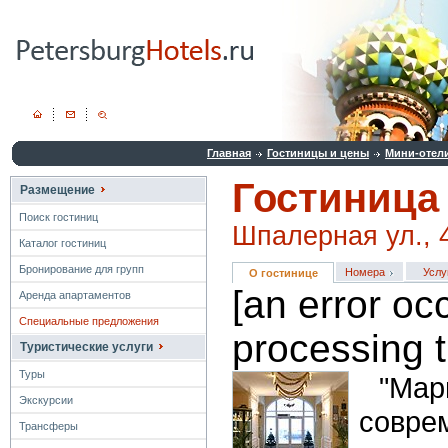
Главная
Гостиницы и цены
Мини-отел
Гостиница
Размещение
Поиск гостиниц
Шпалерная ул., 
Каталог гостиниц
Бронирование для групп
Номера
Услу
О гостинице
[an error oc
Аренда апартаментов
Специальные предложения
processing t
Туристические услуги
Туры
"Ма
Экскурсии
совр
Трансферы