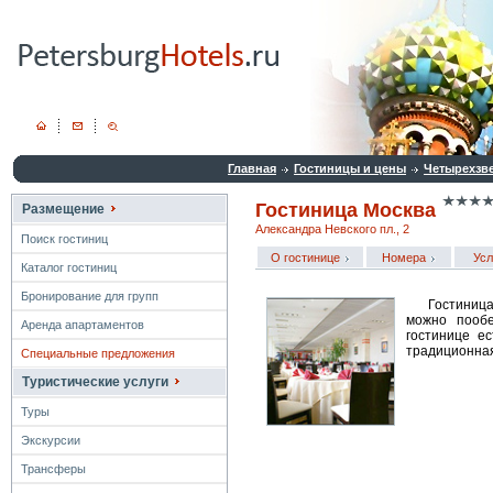
Главная
Гостиницы и цены
Четырехзв
Гостиница Москва
Размещение
Александра Невского пл., 2
Поиск гостиниц
О гостинице
Номера
Усл
Каталог гостиниц
Бронирование для групп
Гостиниц
можно пообе
Аренда апартаментов
гостинице е
традиционная
Специальные предложения
Туристические услуги
Туры
Экскурсии
Трансферы