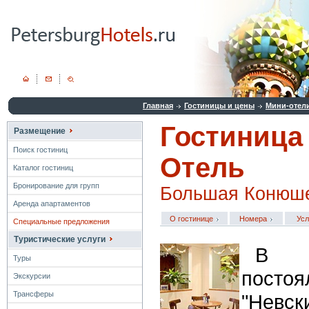
Главная
Гостиницы и цены
Мини-отел
Гостиница
Размещение
Поиск гостиниц
Отель
Каталог гостиниц
Бронирование для групп
Большая Конюше
Аренда апартаментов
О гостинице
Номера
Усл
Специальные предложения
Туристические услуги
В 
Туры
постоя
Экскурсии
Трансферы
"Невс