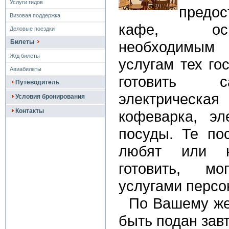
Услуги гидов
предос
Визовая поддержка
кафе, ос
Деловые поездки
Билеты
необходимым
Ж/д билеты
услугам тех го
Авиабилеты
готовить с
Путеводитель
электрическая
Условия бронирования
Контакты
кофеварка, эл
посуды. Те по
любят или 
готовить, мо
услугами персо
По Вашему же
быть подан завт