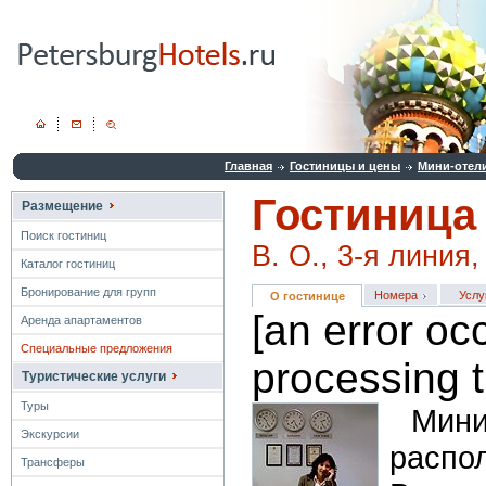
Главная
Гостиницы и цены
Мини-отел
Гостиница
Размещение
Поиск гостиниц
В. О., 3-я линия,
Каталог гостиниц
Бронирование для групп
Номера
Услу
О гостинице
[an error oc
Аренда апартаментов
Специальные предложения
processing t
Туристические услуги
Туры
Мин
Экскурсии
рас
Трансферы