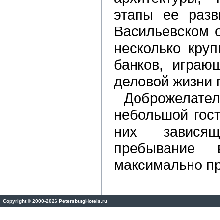
этапы ее разв
Васильевском о
несколько круп
банков, играю
деловой жизни 
Доброжелате
небольшой гост
них завися
пребывание 
максимально п
Copyright
©
2000-2026 PetersburgHotels.ru