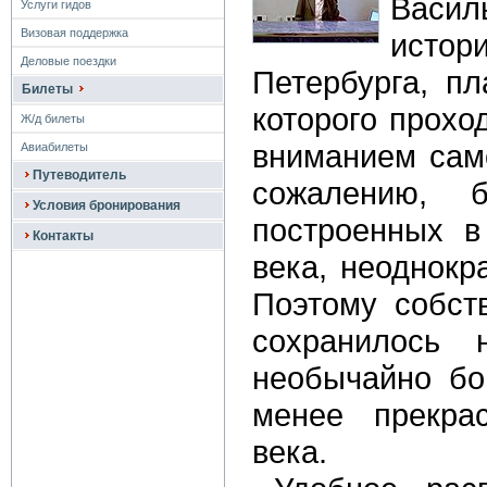
Васи
Услуги гидов
Визовая поддержка
исто
Деловые поездки
Петербурга, пл
Билеты
которого прохо
Ж/д билеты
вниманием само
Авиабилеты
Путеводитель
сожалению, б
Условия бронирования
построенных в
Контакты
века, неоднокр
Поэтому собст
сохранилось 
необычайно бо
менее прекра
века.