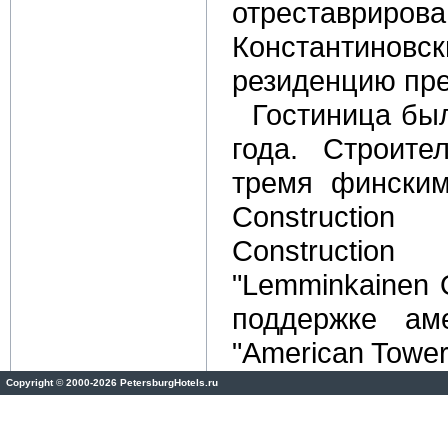
отреставриров
Константи
резиденцию пре
Гостиница бы
года. Строите
тремя финским
Constructio
Constructio
"Lemminkainen 
поддержке ам
"American Tower
Copyright
©
2000-2026 PetersburgHotels.ru