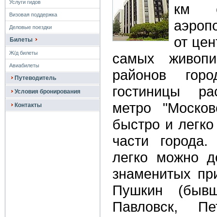
Услуги гидов
км о
Визовая поддержка
аэропо
Деловые поездки
от цен
Билеты
Ж/д билеты
самых живопи
Авиабилеты
районов горо
Путеводитель
гостиницы ра
Условия бронирования
метро "Москов
Контакты
быстро и легко
части города.
легко можно д
знаменитых при
Пушкин (бывш
Павловск, П