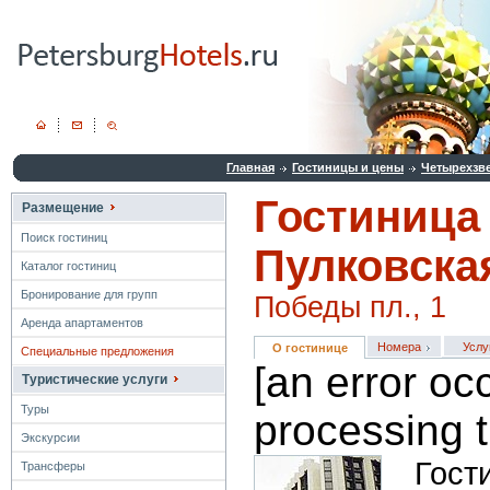
Главная
Гостиницы и цены
Четырехзв
Гостиница
Размещение
Поиск гостиниц
Пулковска
Каталог гостиниц
Бронирование для групп
Победы пл., 1
Аренда апартаментов
Номера
Услу
О гостинице
Специальные предложения
[an error oc
Туристические услуги
Туры
processing t
Экскурсии
Гост
Трансферы