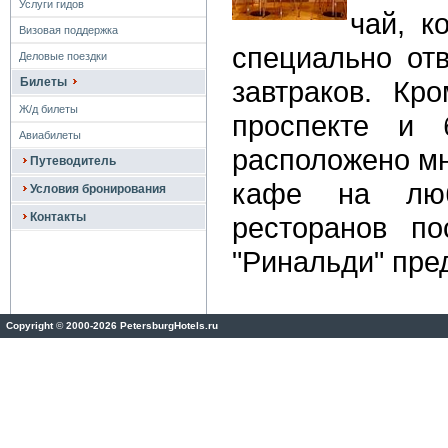
Услуги гидов
чай, к
Визовая поддержка
специально от
Деловые поездки
Билеты
завтраков. Кр
Ж/д билеты
проспекте и 
Авиабилеты
расположено мн
Путеводитель
кафе на лю
Условия бронирования
Контакты
ресторанов по
"Ринальди" пре
Copyright
©
2000-2026 PetersburgHotels.ru