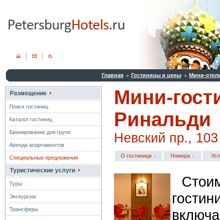
Главная
Гостиницы и цены
Мини-отел
Мини-гост
Размещение
Поиск гостиниц
Ринальди
Каталог гостиниц
Бронирование для групп
Невский пр., 103
Аренда апартаментов
О гостинице
Номера
Усл
Специальные предложения
Туристические услуги
Стои
Туры
гост
Экскурсии
Трансферы
включа