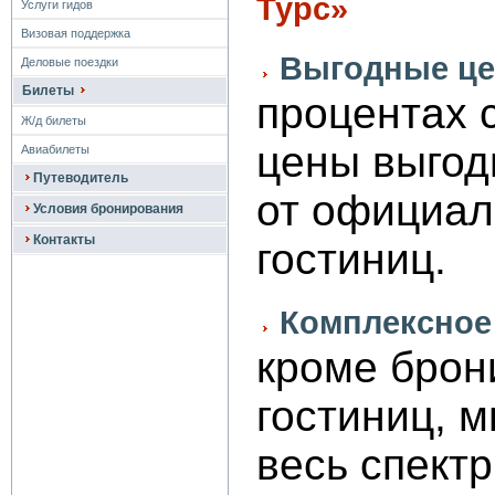
Турс»
Услуги гидов
Визовая поддержка
Выгодные це
Деловые поездки
Билеты
процентах 
Ж/д билеты
цены выгод
Авиабилеты
Путеводитель
от официал
Условия бронирования
Контакты
гостиниц.
Комплексное
кроме брон
гостиниц, 
весь спектр