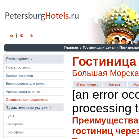
Главная
Гостиницы и цены
Пятизвезд
Гостиница
Размещение
Поиск гостиниц
Большая Морская
Каталог гостиниц
Бронирование для групп
О гостинице
Номера
Усл
[an error oc
Аренда апартаментов
Специальные предложения
processing t
Туристические услуги
Туры
Преимущества
Экскурсии
гостиниц чере
Трансферы