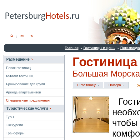
Главная
Гостиницы и цены
Пятизвезд
Гостиница
Размещение
Поиск гостиниц
Большая Морская
Каталог гостиниц
Бронирование для групп
О гостинице
Номера
У
Аренда апартаментов
Гос
Специальные предложения
Туристические услуги
необ
Туры
чтобы
Экскурсии
комф
Трансферы