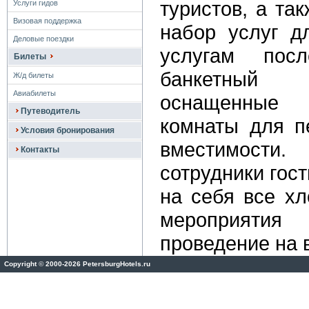
туристов, а та
Услуги гидов
Визовая поддержка
набор услуг д
Деловые поездки
услугам пос
Билеты
банкетный
Ж/д билеты
Авиабилеты
оснащенные 
Путеводитель
комнаты для п
Условия бронирования
вместимости.
Контакты
сотрудники гос
на себя все хл
мероприятия
проведение на 
Copyright
©
2000-2026 PetersburgHotels.ru