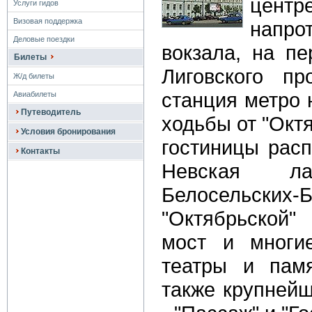
центр
Услуги гидов
Визовая поддержка
напр
Деловые поездки
вокзала, на пе
Билеты
Лиговского пр
Ж/д билеты
станция метро 
Авиабилеты
Путеводитель
ходьбы от "Окт
Условия бронирования
гостиницы рас
Контакты
Невская л
Белосельских-
"Октябрьской
мост и многи
театры и памя
также крупнейш