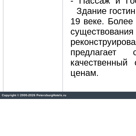
- "Пассаж" и "Г
Здание гости
19 веке. Более
существовани
реконструиров
предлагает 
качественный
ценам.
Copyright
©
2000-2026 PetersburgHotels.ru