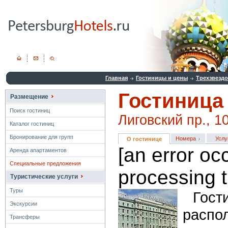
Главная
Гостиницы и цены
Трехзвезд
Гостиница
Размещение
Поиск гостиниц
Лиговский пр., 1
Каталог гостиниц
Бронирование для групп
Номера
Услу
О гостинице
[an error oc
Аренда апартаментов
Специальные предложения
processing t
Туристические услуги
Туры
Гост
Экскурсии
расп
Трансферы