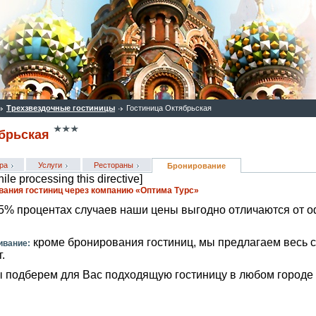
Трехзвездочные гостиницы
Гостиница Октябрьская
ябрьская
ра
Услуги
Рестораны
Бронирование
ile processing this directive]
ания гостиниц через компанию «Оптима Турс»
5% процентах случаев наши цены выгодно отличаются от 
кроме бронирования гостиниц, мы предлагаем весь с
ивание:
.
 подберем для Вас подходящую гостиницу в любом городе 