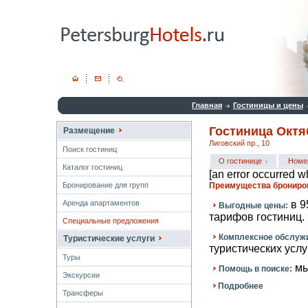
Главная
Гостиницы и цены
Гостиница Окт
Размещение
Лиговский пр., 10
Поиск гостиниц
О гостинице
Номе
Каталог гостиниц
[an error occurred wh
Бронирование для групп
Преимущества брониров
Аренда апартаментов
в 9
Выгодные цены:
тарифов гостиниц.
Специальные предложения
Комплексное обслуж
Туристические услуги
туристических услуг
Туры
мы
Помощь в поиске:
Экскурсии
Подробнее
Трансферы