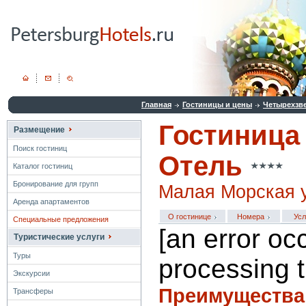
Главная
Гостиницы и цены
Четырехзв
Гостиница
Размещение
Поиск гостиниц
Отель
Каталог гостиниц
Бронирование для групп
Малая Морская у
Аренда апартаментов
О гостинице
Номера
Усл
Специальные предложения
[an error oc
Туристические услуги
Туры
processing t
Экскурсии
Преимущества
Трансферы