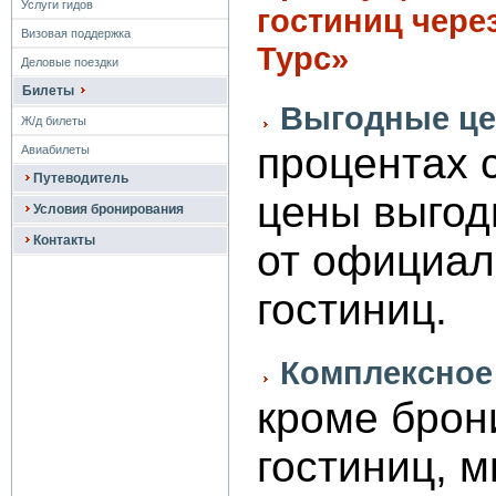
Услуги гидов
гостиниц чере
Визовая поддержка
Турс»
Деловые поездки
Билеты
Выгодные це
Ж/д билеты
процентах 
Авиабилеты
Путеводитель
цены выгод
Условия бронирования
Контакты
от официал
гостиниц.
Комплексное
кроме брон
гостиниц, 