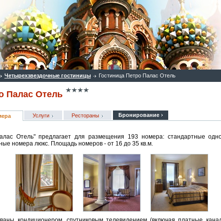
Четырехзвездочные гостиницы
Гостиница Петро Палас Отель
о Палас Отель
Бронирование
Услуги
Рестораны
мера
алас Отель" предлагает для размещения 193 номера: стандартные одн
ные номера люкс. Площадь номеров - от 16 до 35 кв.м.
ваны кондиционером, спутниковым телевидением (включая платные канал