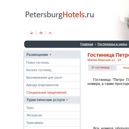
Главная
Гостиницы и цены
Гостиница Петр
Размещение
Малая Морская ул., 14
Поиск гостиниц
О гостинице
Но
Каталог гостиниц
Бронирование для групп
Гостиница "Петро П
номера, а также простор
Аренда апартаментов
Специальные предложения
Туристические услуги
Туры
Экскурсии
Трансферы
Все номера оборудо