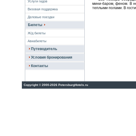
Услуги гидов
мини-баром, феном. В н
теплыми полами. В гост
Визовая поддержка
Деловые поездки
Билеты
Ж/д билеты
Авиабилеты
Путеводитель
Условия бронирования
Контакты
Copyright
©
2000-2026 PetersburgHotels.ru