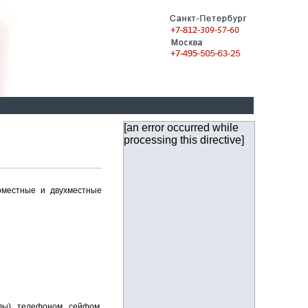
[an error occurred while
processing this directive]
оместные и двухместные
ы), телефоном, сейфом,